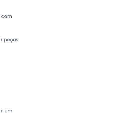
o com
ir peças
em um