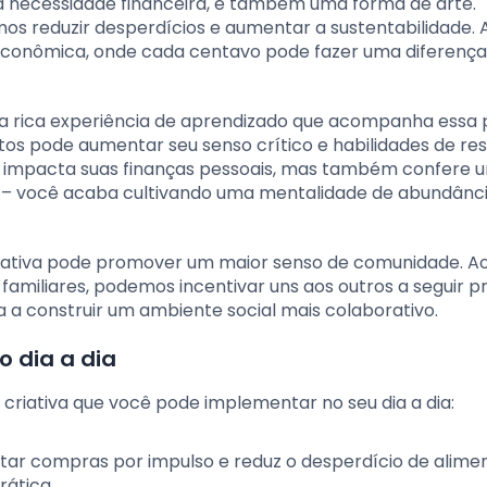
 necessidade financeira, é também uma forma de arte.
s reduzir desperdícios e aumentar a sustentabilidade. 
e econômica, onde cada centavo pode fazer uma diferença
a rica experiência de aprendizado que acompanha essa p
stos pode aumentar seu senso crítico e habilidades de re
 impacta suas finanças pessoais, mas também confere 
r – você acaba cultivando uma mentalidade de abundânc
criativa pode promover um maior senso de comunidade. A
familiares, podemos incentivar uns aos outros a seguir p
da a construir um ambiente social mais colaborativo.
o dia a dia
criativa que você pode implementar no seu dia a dia:
itar compras por impulso e reduz o desperdício de alimen
ática.