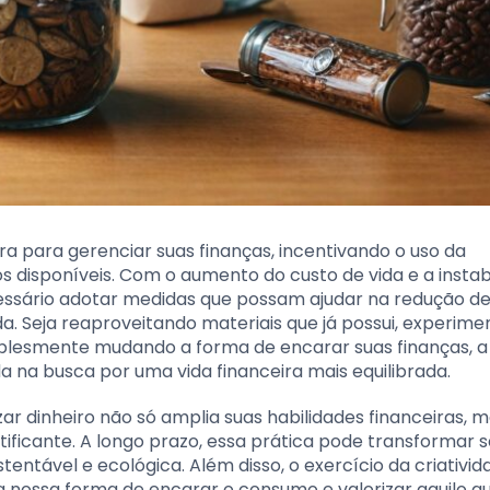
 para gerenciar suas finanças, incentivando o uso da
os disponíveis. Com o aumento do custo de vida e a instab
cessário adotar medidas que possam ajudar na redução d
. Seja reaproveitando materiais que já possui, experim
mplesmente mudando a forma de encarar suas finanças, a
 na busca por uma vida financeira mais equilibrada.
 dinheiro não só amplia suas habilidades financeiras, 
ficante. A longo prazo, essa prática pode transformar
ntável e ecológica. Além disso, o exercício da criativid
 nossa forma de encarar o consumo e valorizar aquilo qu