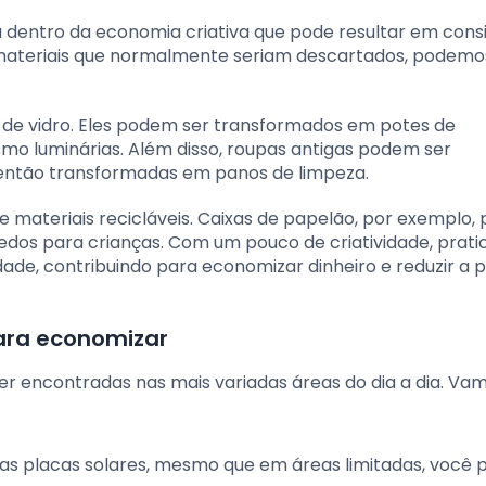
 dentro da economia criativa que pode resultar em cons
r materiais que normalmente seriam descartados, podemos
s de vidro. Eles podem ser transformados em potes de
o luminárias. Além disso, roupas antigas podem ser
então transformadas em panos de limpeza.
 de materiais recicláveis. Caixas de papelão, por exemplo
edos para crianças. Com um pouco de criatividade, prat
dade, contribuindo para economizar dinheiro e reduzir a
ara economizar
r encontradas nas mais variadas áreas do dia a dia. Va
s placas solares, mesmo que em áreas limitadas, você 