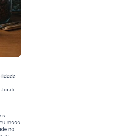
ilidade
e
entando
mas
 seu modo
ade na
e já