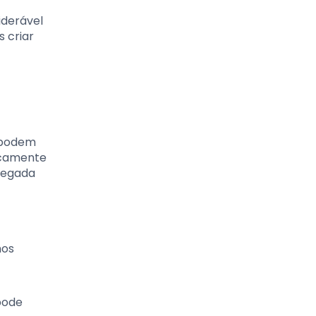
iderável
 criar
, podem
icamente
 pegada
mos
pode