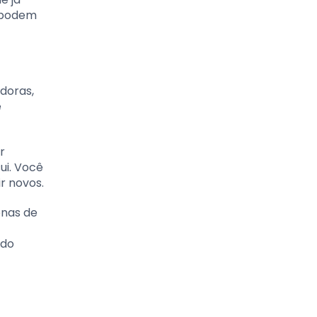
s podem
doras,
e
r
ui. Você
r novos.
onas de
ndo