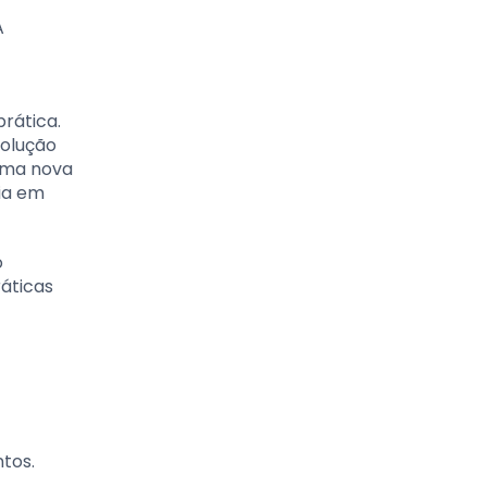
A
rática.
solução
uma nova
ia em
o
ráticas
tos.