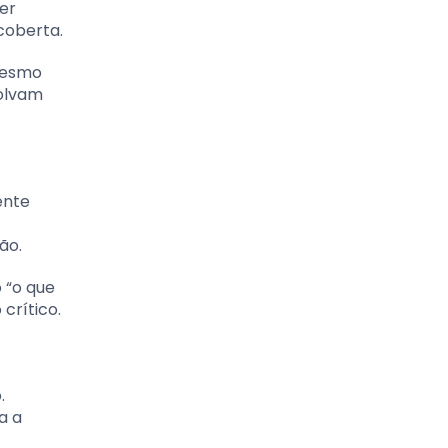
er
coberta.
 mesmo
volvam
ente
ão.
 “o que
crítico.
.
a a