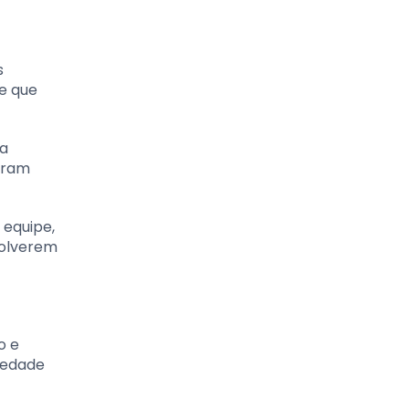
s
e que
ua
param
 equipe,
volverem
o e
iedade