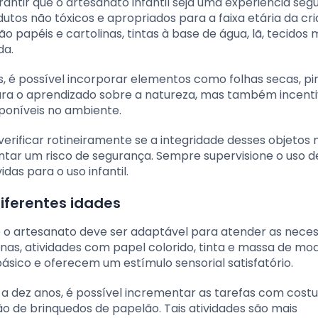
antir que o artesanato infantil seja uma experiência seg
dutos não tóxicos e apropriados para a faixa etária da cri
 papéis e cartolinas, tintas à base de água, lã, tecidos 
da.
, é possível incorporar elementos como folhas secas, pi
para o aprendizado sobre a natureza, mas também incent
sponíveis no ambiente.
erificar rotineiramente se a integridade desses objetos n
tar um risco de segurança. Sempre supervisione o uso d
as para o uso infantil.
iferentes idades
, e o artesanato deve ser adaptável para atender as nece
nas, atividades com papel colorido, tinta e massa de mo
ásico e oferecem um estímulo sensorial satisfatório.
s a dez anos, é possível incrementar as tarefas com cost
o de brinquedos de papelão. Tais atividades são mais