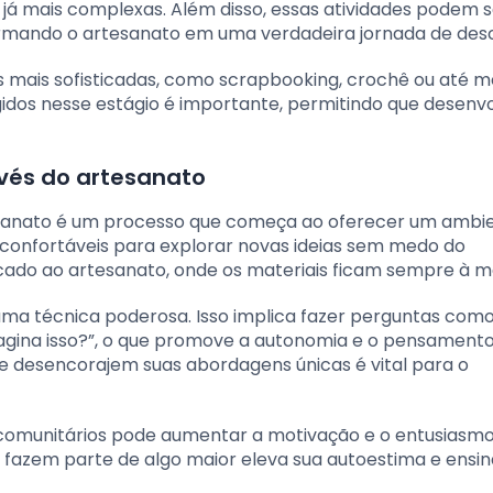
já mais complexas. Além disso, essas atividades podem s
rmando o artesanato em uma verdadeira jornada de des
s mais sofisticadas, como scrapbooking, crochê ou até
igidos nesse estágio é importante, permitindo que desen
avés do artesanato
artesanato é um processo que começa ao oferecer um ambi
 confortáveis para explorar novas ideias sem medo do
cado ao artesanato, onde os materiais ficam sempre à m
é uma técnica poderosa. Isso implica fazer perguntas como
agina isso?”, o que promove a autonomia e o pensamento 
ue desencorajem suas abordagens únicas é vital para o
u comunitários pode aumentar a motivação e o entusiasmo
 fazem parte de algo maior eleva sua autoestima e ensin