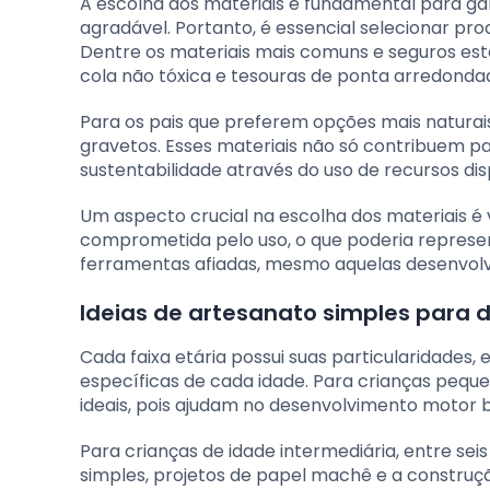
A escolha dos materiais é fundamental para gar
agradável. Portanto, é essencial selecionar pro
Dentre os materiais mais comuns e seguros estão
cola não tóxica e tesouras de ponta arredonda
Para os pais que preferem opções mais naturais
gravetos. Esses materiais não só contribuem 
sustentabilidade através do uso de recursos di
Um aspecto crucial na escolha dos materiais é v
comprometida pelo uso, o que poderia represen
ferramentas afiadas, mesmo aquelas desenvolvid
Ideias de artesanato simples para d
Cada faixa etária possui suas particularidades
específicas de cada idade. Para crianças peque
ideais, pois ajudam no desenvolvimento motor b
Para crianças de idade intermediária, entre sei
simples, projetos de papel machê e a construçã