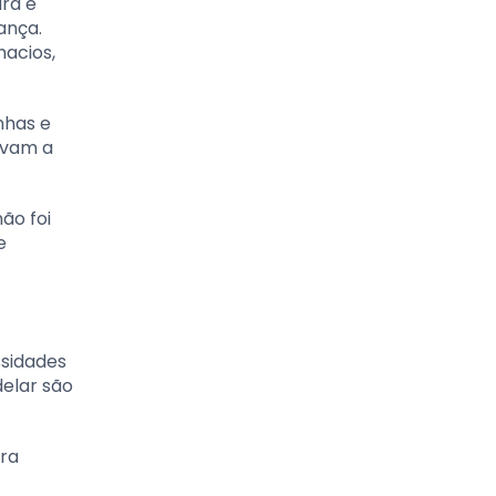
ura e
ança.
macios,
nhas e
ivam a
ão foi
e
ssidades
delar são
ura