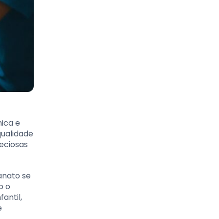
ica e
qualidade
eciosas
anato se
o o
antil,
e