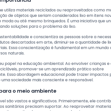
e utiliza materiais reciclados ou reaproveitados como m
ação de objetos que seriam considerados lixo em itens no
e moda ou até mesmo brinquedos. É uma iniciativa que un
cando soluções para o problema do lixo.
stentabilidade e conscientiza as pessoas sobre a neces
rodutos descartados em arte, diminui-se a quantidade de li
iais. Essa conscientização é fundamental em um mundo 
os naturais.
eu papel na educação ambiental. Ao envolver crianças e 
recicláveis, promove-se um aprendizado prático sobre
nte. Essa abordagem educacional pode trazer impactos p
e uma sociedade mais consciente e responsável.
l para o meio ambiente
el são vastos e significativos. Primeiramente, ele contrib
ros sanitários precisam suportar. Ao reaproveitar materia