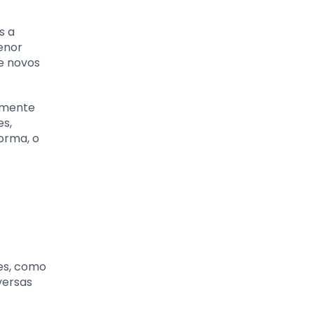
s a
enor
e novos
temente
es,
orma, o
es, como
versas