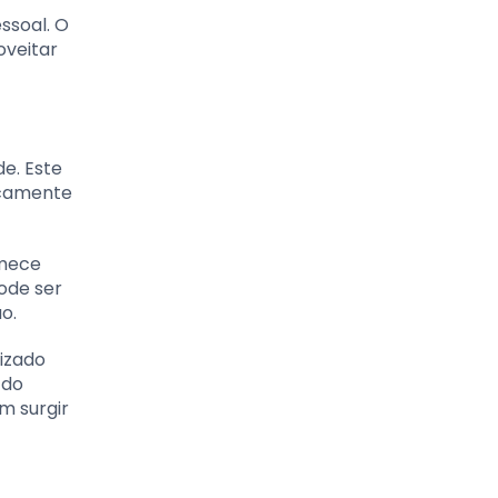
ssoal. O
oveitar
de. Este
icamente
omece
ode ser
o.
lizado
 do
m surgir