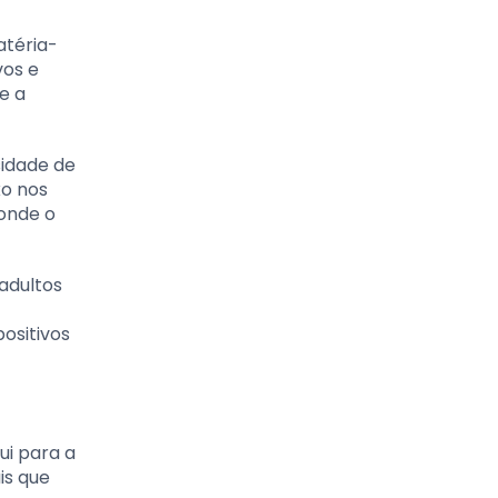
atéria-
vos e
e a
sidade de
xo nos
onde o
adultos
ositivos
ui para a
is que