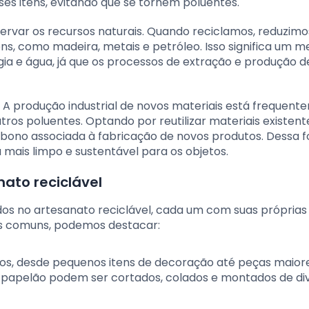
ses itens, evitando que se tornem poluentes.
servar os recursos naturais. Quando reciclamos, reduzimo
s, como madeira, metais e petróleo. Isso significa um m
a e água, já que os processos de extração e produção d
o. A produção industrial de novos materiais está frequen
tros poluentes. Optando por reutilizar materiais existent
bono associada à fabricação de novos produtos. Dessa f
 mais limpo e sustentável para os objetos.
ato reciclável
ados no artesanato reciclável, cada um com suas próprias
ais comuns, podemos destacar:
tos, desde pequenos itens de decoração até peças maior
 de papelão podem ser cortados, colados e montados de di