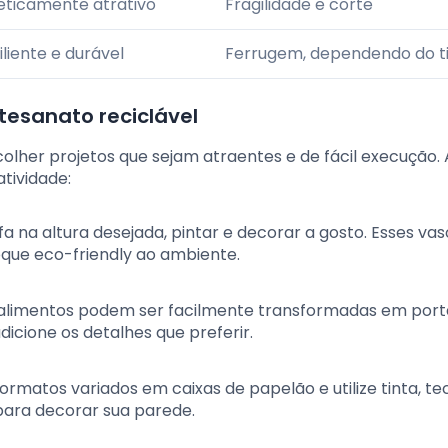
eticamente atrativo
Fragilidade e corte
iliente e durável
Ferrugem, dependendo do t
rtesanato reciclável
her projetos que sejam atraentes e de fácil execução. 
atividade:
fa na altura desejada, pintar e decorar a gosto. Esses va
que eco-friendly ao ambiente.
e alimentos podem ser facilmente transformadas em porta
dicione os detalhes que preferir.
formatos variados em caixas de papelão e utilize tinta, te
 para decorar sua parede.