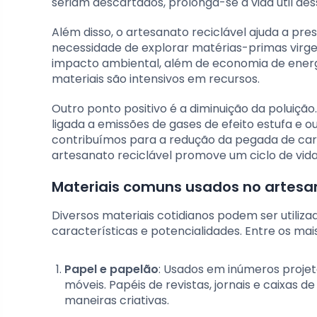
seriam descartados, prolonga-se a vida útil des
Além disso, o artesanato reciclável ajuda a pre
necessidade de explorar matérias-primas virgen
impacto ambiental, além de economia de energi
materiais são intensivos em recursos.
Outro ponto positivo é a diminuição da poluiçã
ligada a emissões de gases de efeito estufa e ou
contribuímos para a redução da pegada de car
artesanato reciclável promove um ciclo de vida
Materiais comuns usados no artesan
Diversos materiais cotidianos podem ser utiliz
características e potencialidades. Entre os m
Papel e papelão
: Usados em inúmeros proje
móveis. Papéis de revistas, jornais e caixas
maneiras criativas.