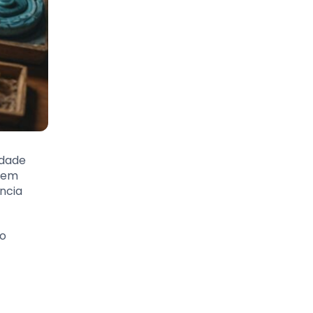
idade
s em
ncia
no