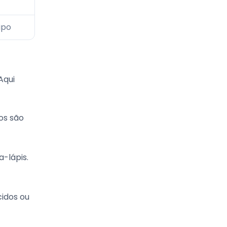
ipo
Aqui
sos são
-lápis.
cidos ou