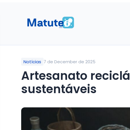
Notícias
7 de December de 2025
Artesanato recicláv
sustentáveis