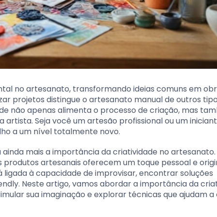
tal no artesanato, transformando ideias comuns em obr
zar projetos distingue o artesanato manual de outros tip
dade não apenas alimenta o processo de criação, mas t
artista. Seja você um artesão profissional ou um iniciant
alho a um nível totalmente novo.
a ainda mais a importância da criatividade no artesanat
s produtos artesanais oferecem um toque pessoal e origi
tá ligada à capacidade de improvisar, encontrar soluções
iendly. Neste artigo, vamos abordar a importância da cria
timular sua imaginação e explorar técnicas que ajudam a