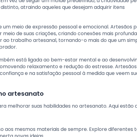
m vez de seguir um molde predefinido, a criatividade p
distinto, atraindo aqueles que desejam adquirir itens
ece um meio de expressão pessoal e emocional. Artesãos
por meio de suas criações, criando conexões mais profund
or ao trabalho artesanal, tornando-o mais do que um sim
prador.
também está ligada ao bem-estar mental e ao desenvolv
 promovendo relaxamento e redução do estresse. Artesãos
confiança e na satisfação pessoal à medida que veem sua
 no artesanato
para melhorar suas habilidades no artesanato. Aqui estão
eso aos mesmos materiais de sempre. Explore diferentes t
perta novas ideias.