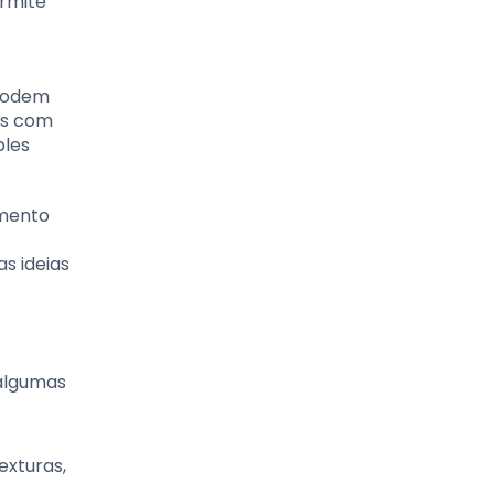
ermite
 podem
as com
ples
imento
s ideias
 algumas
exturas,