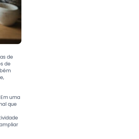
as de
os de
ambém
e,
o. Em uma
nal que
tividade
 ampliar