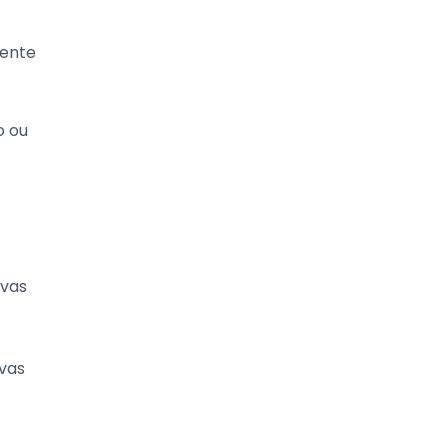
mente
o ou
ovas
ovas