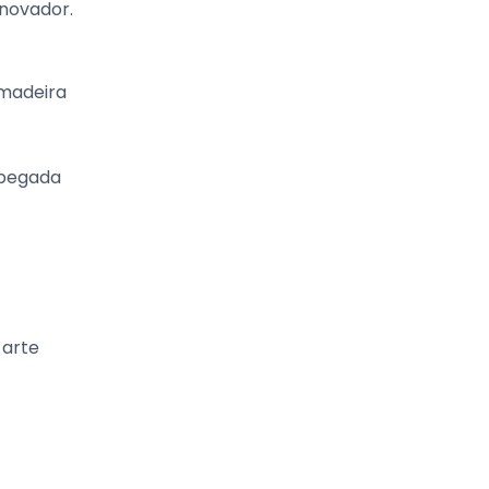
novador.
 madeira
 pegada
 arte