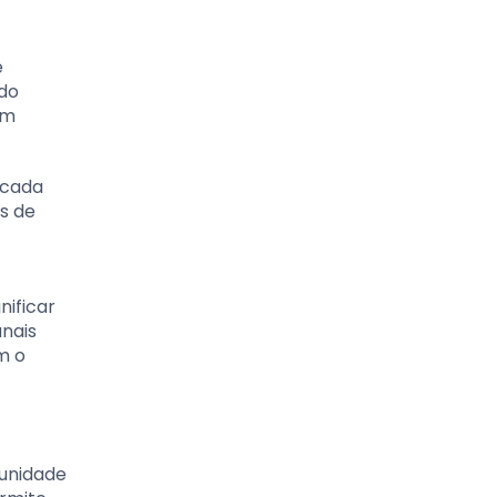
e
ndo
um
 cada
as de
nificar
anais
m o
tunidade