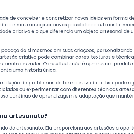
dade de conceber e concretizar novas ideias em forma d
ém do comum e imaginar novas possibilidades, transforma
dade criativa é o que diferencia um objeto artesanal de 
um pedaço de si mesmos em suas criações, personalizando
m artesão criativo pode combinar cores, texturas e técnic
iramente inovador. O resultado não é apenas um produto
nta uma história única.
 solução de problemas de forma inovadora. Isso pode sig
ciclados ou experimentar com diferentes técnicas artes
ocesso contínuo de aprendizagem e adaptação que manté
 no artesanato?
undo do artesanato. Ela proporciona aos artesãos a opor