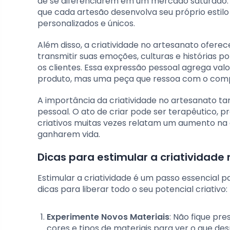
de se diferenciarem em um mercado saturado. E
que cada artesão desenvolva seu próprio estilo 
personalizados e únicos.
Além disso, a criatividade no artesanato ofer
transmitir suas emoções, culturas e histórias 
os clientes. Essa expressão pessoal agrega val
produto, mas uma peça que ressoa com o com
A importância da criatividade no artesanato 
pessoal. O ato de criar pode ser terapêutico,
criativos muitas vezes relatam um aumento na 
ganharem vida.
Dicas para estimular a criatividade
Estimular a criatividade é um passo essencial 
dicas para liberar todo o seu potencial criativo:
Experimente Novos Materiais
: Não fique pr
cores e tipos de materiais para ver o que des