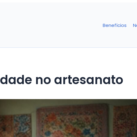
Benefícios
N
idade no artesanato