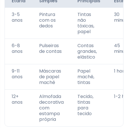
Etária
Simples
Principais
Estim
3-5
Pintura
Tintas
30
anos
com os
não
minut
dedos
tóxicas,
papel
6-8
Pulseiras
Contas
45
anos
de contas
grandes,
minut
elástico
9-11
Máscaras
Papel
1 hora
anos
de papel
machê,
machê
tintas
12+
Almofada
Tecido,
1-2 ho
anos
decorativa
tintas
com
para
estampa
tecido
própria