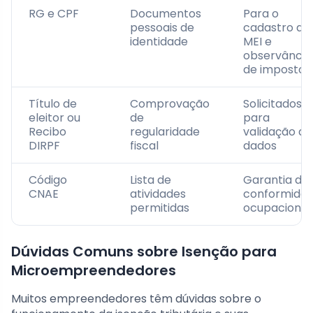
RG e CPF
Documentos
Para o
pessoais de
cadastro do
identidade
MEI e
observância
de impostos
Título de
Comprovação
Solicitados
eleitor ou
de
para
Recibo
regularidade
validação de
DIRPF
fiscal
dados
Código
Lista de
Garantia de
CNAE
atividades
conformida
permitidas
ocupacional
Dúvidas Comuns sobre Isenção para
Microempreendedores
Muitos empreendedores têm dúvidas sobre o